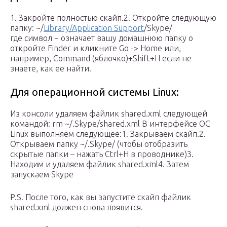
1. Закройте полностью скайп.2. Откройте следующую
папку: ~/
Library/Application Support
/Skype/
где символ ~ означает вашу домашнюю папку о
откройте Finder и кликните Go -> Home или,
например, Command (яблочко)+Shift+H если не
знаете, как ее найти.
Для операционной системы Linux:
Из консоли удаляем файлик shared.xml следующей
командой: rm ~/.Skype/shared.xml В интерфейсе ОС
Linux выполняем следующее:1. Закрываем скайп.2.
Открываем папку ~/.Skype/ (чтобы отобразить
скрытые папки – нажать Ctrl+H в проводнике)3.
Находим и удаляем файлик shared.xml4. Затем
запускаем Skype
P.S. После того, как вы запустите скайп файлик
shared.xml должен снова появится.