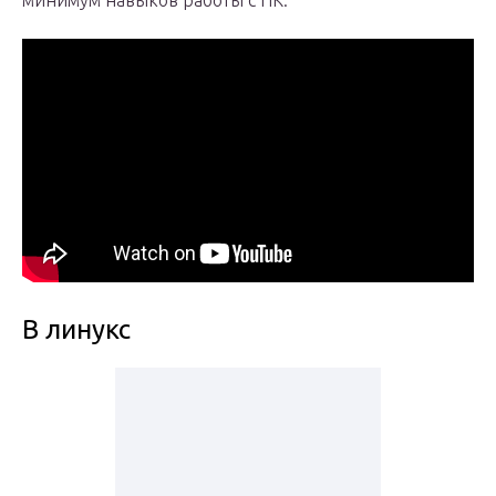
минимум навыков работы с ПК.
В линукс