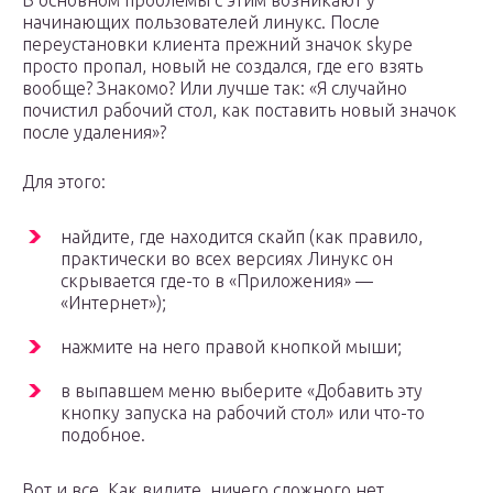
В основном проблемы с этим возникают у
начинающих пользователей линукс. После
переустановки клиента прежний значок skype
просто пропал, новый не создался, где его взять
вообще? Знакомо? Или лучше так: «Я случайно
почистил рабочий стол, как поставить новый значок
после удаления»?
Для этого:
найдите, где находится скайп (как правило,
практически во всех версиях Линукс он
скрывается где-то в «Приложения» —
«Интернет»);
нажмите на него правой кнопкой мыши;
в выпавшем меню выберите «Добавить эту
кнопку запуска на рабочий стол» или что-то
подобное.
Вот и все. Как видите, ничего сложного нет.