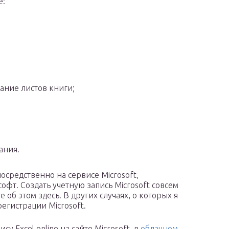
e:
ание листов книги;
ания.
посредственно на сервисе Microsoft,
фт. Создать учетную запись Microsoft совсем
е об этом здесь. В других случаях, о которых я
регистрации Microsoft.
у Excel online на сайте Microsoft, в
облачном