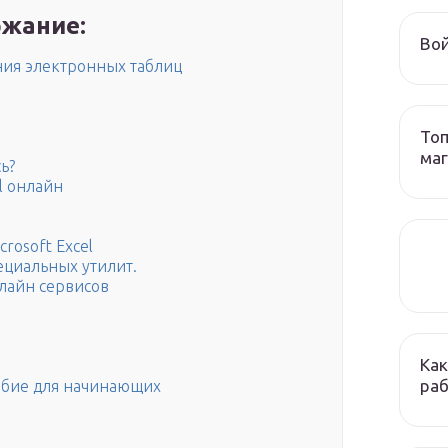
жание:
Вой
ния электронных таблиц
Топ
ма
ь?
l онлайн
rosoft Excel
ециальных утилит.
лайн сервисов
Как
раб
собие для начинающих