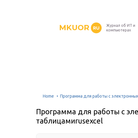
MKUOR
Журнал об ИТ и
RU
компьютерах
Home
Программа для работы с электронны
Программа для работы с э
таблицамиrusexcel