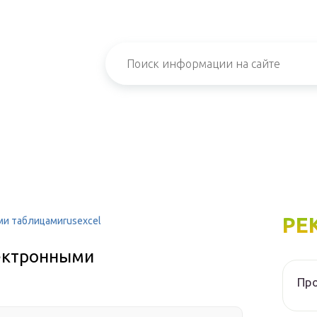
РЕ
ми таблицамиrusexcel
лектронными
Про