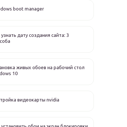
dows boot manager
 узнать дату создания сайта: 3
соба
ановка живых обоев на рабочий стол
dows 10
тройка видеокарты nvidia
 установить обои на экран блокировки