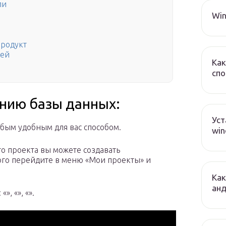
ли
Win
в
продукт
лей
Как
спо
анию базы данных:
Уст
юбым удобным для вас способом.
win
о проекта вы можете создавать
ого перейдите в меню «Мои проекты» и
Как
ан
», «», «».