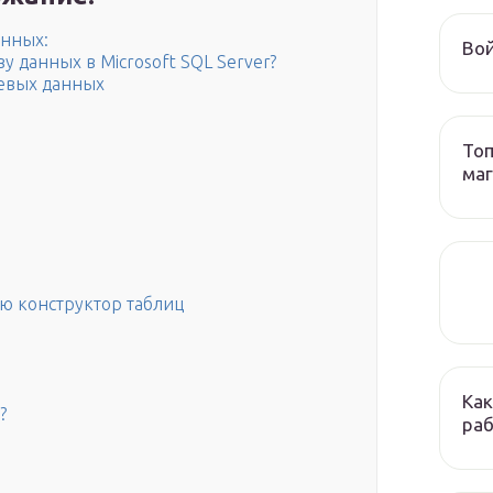
анных:
Вой
зу данных в Microsoft SQL Server?
тевых данных
Топ
ма
ю конструктор таблиц
Как
?
раб