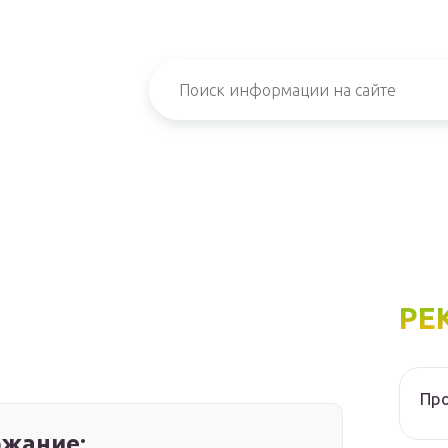
РЕ
Про
жание: