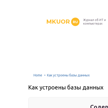
MKUOR
Журнал об ИТ и
RU
компьютерах
Home
Как устроены базы данных
Как устроены базы данных
Содер