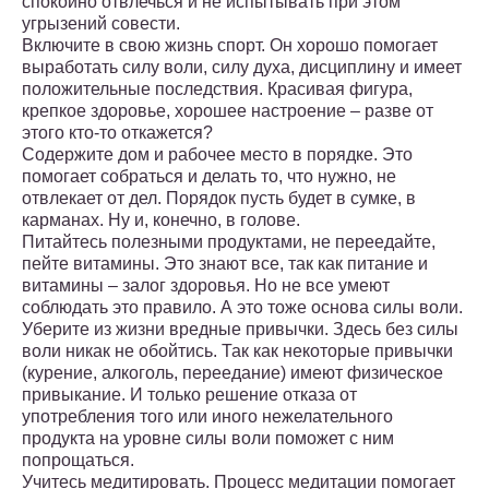
спокойно отвлечься и не испытывать при этом
угрызений совести.
Включите в свою жизнь спорт. Он хорошо помогает
выработать силу воли, силу духа, дисциплину и имеет
положительные последствия. Красивая фигура,
крепкое здоровье, хорошее настроение – разве от
этого кто-то откажется?
Содержите дом и рабочее место в порядке. Это
помогает собраться и делать то, что нужно, не
отвлекает от дел. Порядок пусть будет в сумке, в
карманах. Ну и, конечно, в голове.
Питайтесь полезными продуктами, не переедайте,
пейте витамины. Это знают все, так как питание и
витамины – залог здоровья. Но не все умеют
соблюдать это правило. А это тоже основа силы воли.
Уберите из жизни вредные привычки. Здесь без силы
воли никак не обойтись. Так как некоторые привычки
(курение, алкоголь, переедание) имеют физическое
привыкание. И только решение отказа от
употребления того или иного нежелательного
продукта на уровне силы воли поможет с ним
попрощаться.
Учитесь медитировать. Процесс медитации помогает