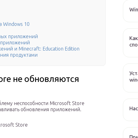
Win
в Windows 10
тных приложений
Как
х приложений
спо
ий и Minecraft: Education Edition
ения продуктами
Уст
ore не обновляются
win
лему неспособности Microsoft Store
Нас
навливать обновления приложений.
rosoft Store
При