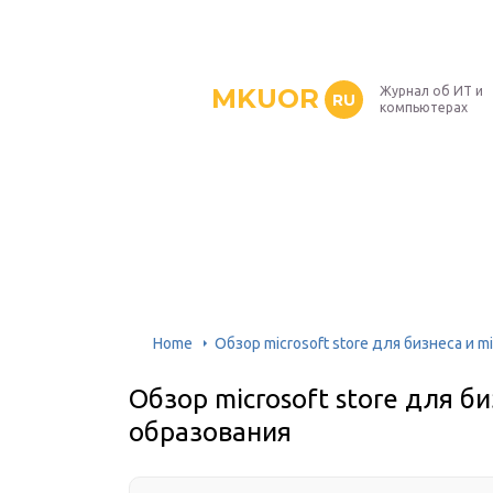
MKUOR
Журнал об ИТ и
RU
компьютерах
Home
Обзор microsoft store для бизнеса и m
Обзор microsoft store для би
образования