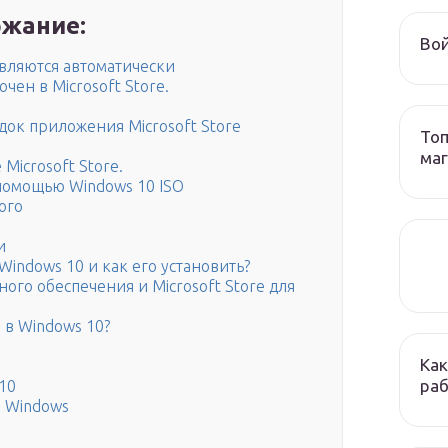
жание:
Вой
овляются автоматически
чен в Microsoft Store.
e
док приложения Microsoft Store
Топ
ма
Microsoft Store.
помощью Windows 10 ISO
ого
и
indows 10 и как его установить?
го обеспечения и Microsoft Store для
 в Windows 10?
Как
раб
10
а Windows