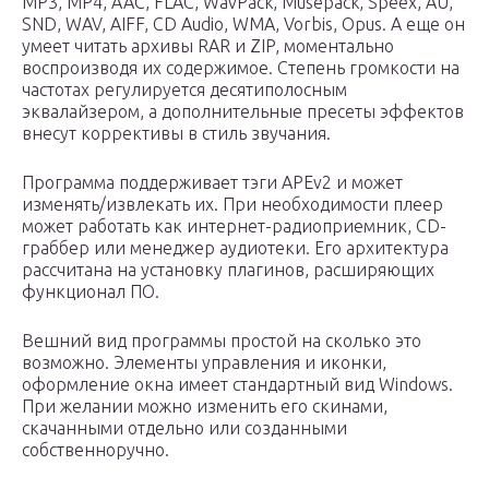
MP3, MP4, AAC, FLAC, WavPack, Musepack, Speex, AU,
SND, WAV, AIFF, CD Audio, WMA, Vorbis, Opus. А еще он
умеет читать архивы RAR и ZIP, моментально
воспроизводя их содержимое. Степень громкости на
частотах регулируется десятиполосным
эквалайзером, а дополнительные пресеты эффектов
внесут коррективы в стиль звучания.
Программа поддерживает тэги APEv2 и может
изменять/извлекать их. При необходимости плеер
может работать как интернет-радиоприемник, CD-
граббер или менеджер аудиотеки. Его архитектура
рассчитана на установку плагинов, расширяющих
функционал ПО.
Вешний вид программы простой на сколько это
возможно. Элементы управления и иконки,
оформление окна имеет стандартный вид Windows.
При желании можно изменить его скинами,
скачанными отдельно или созданными
собственноручно.