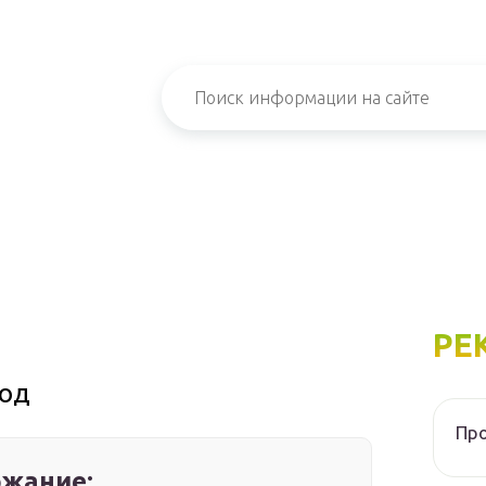
РЕ
вод
Про
жание: