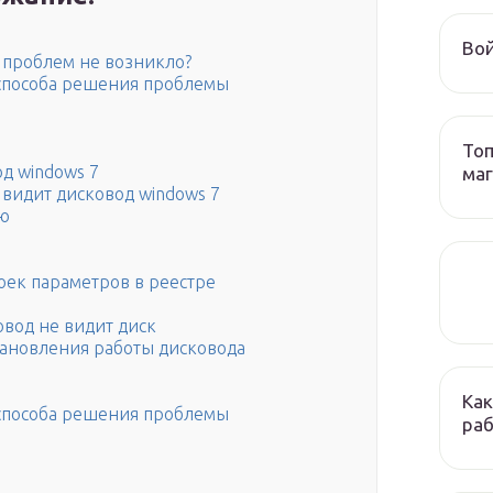
Вой
» проблем не возникло?
 способа решения проблемы
Топ
д windows 7
ма
 видит дисковод windows 7
ию
оек параметров в реестре
овод не видит диск
тановления работы дисковода
Как
 способа решения проблемы
раб