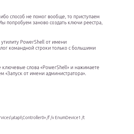
либо способ не помог вообще, то приступаем
ы попробуем заново создать ключи реестра,
 утилиту PowerShell от имени
налог командной строки только с большими
е ключевые слова «PowerShell» и нажимаете
м «Запуск от имени администратора».
ices\atapi\Controller0» /f /v EnumDevice1 /t