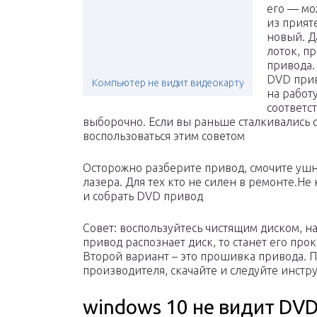
его — мож
из прият
новый. Д
лоток, п
привода.
DVD прив
Компьютер не видит видеокарту
на работу
соответст
выборочно. Если вы раньше сталкивались с
воспользоваться этим советом
Осторожно разберите привод, смочите ушну
лазера. Для тех кто не силен в ремонте.Н
и собрать DVD привод
Совет: воспользуйтесь чистящим диском, н
привод распознает диск, то станет его про
Второй вариант – это прошивка привода. 
производителя, скачайте и следуйте инстр
windows 10 не видит DVD