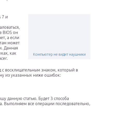
 7 и
аловаться,
 в BIOS он
ет, а если
 там может
м. Данная
ках, как
Компьютер не видит наушники
cer.
д с восклицательным знаком, который в
дну из указанных ниже ошибок:
шу данную статью. Будет 3 способа
а. Выполняем все операции последовательно,