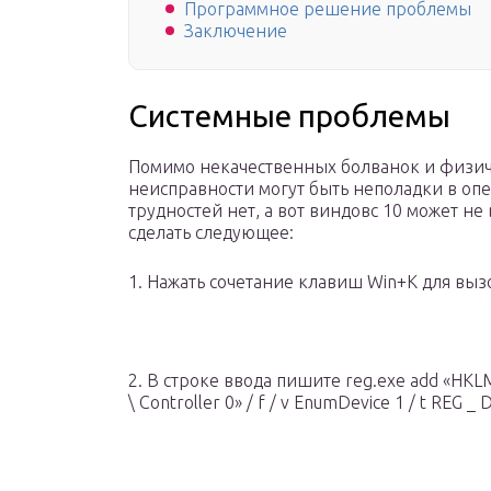
Программное решение проблемы
Заключение
Системные проблемы
Помимо некачественных болванок и физич
неисправности могут быть неполадки в опе
трудностей нет, а вот виндовс 10 может не
сделать следующее:
1. Нажать сочетание клавиш Win+К для вы
2. В строке ввода пишите reg.exe add «HKLM \
\ Controller 0» / f / v EnumDevice 1 / t REG 