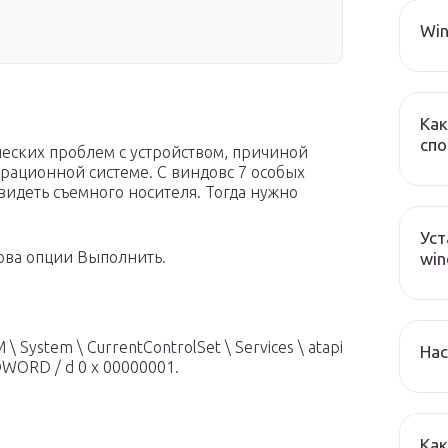
Win
Как
спо
еских проблем с устройством, причиной
рационной системе. С виндовс 7 особых
 видеть съемного носителя. Тогда нужно
Уст
зова опции Выполнить.
win
 System \ CurrentControlSet \ Services \ atapi
Нас
_ DWORD / d 0 x 00000001.
Как