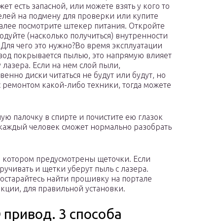
ет есть запасной, или можете взять у кого то
елей на подмену для проверки или купите
алее посмотрите штекер питания. Откройте
родуйте (насколько получиться) внутренности
 Для чего это нужно?Во время эксплуатации
од покрывается пылью, это напрямую влияет
 лазера. Если на нем слой пыли,
венно диски читаться не будут или будут, но
 ремонтом какой-либо техники, тогда можете
ю палочку в спирте и почистите ею глазок
е каждый человек сможет нормально разобрать
а котором предусмотрены щеточки. Если
кручивать и щетки уберут пыль с лазера.
Постарайтесь найти прошивку на портале
укции, для правильной установки.
 привод. 3 способа