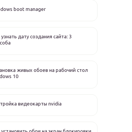
dows boot manager
 узнать дату создания сайта: 3
соба
ановка живых обоев на рабочий стол
dows 10
тройка видеокарты nvidia
 установить обои на экран блокировки