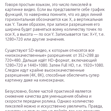
Говоря простым языком, это число пикселей в
картинке видео. Если вы представляете себе график
функций, то наверняка помните, что из двух линий
горизонтальная обозначается как X, а вертикальная
как Y. Таким образом, при записи разрешения его
ширина будет равняться всему количеству точек по
оси X, а высота — по оси Y. Записывается так: X×Y, т.е.
1280×720 или другие значения.
Существуют SD-видео, к которым относятся все
«низкокачественные» разрешения: от 352×288 до
720×480. Дальше идёт HD-формат, включающий
1280×720 и 1440×1080. Затем Full HD, т.е. 1920×1080.
Следом идут крайне высококачественные
разрешения (4K, 8K), способные обеспечить супер
картинку даже на киноэкранах.
Безусловно, более частой практикой является
снижение качества для уменьшения объёма и
скорости передачи ролика. Однако количество
пикселей можно и искусственно увеличить. Правда,