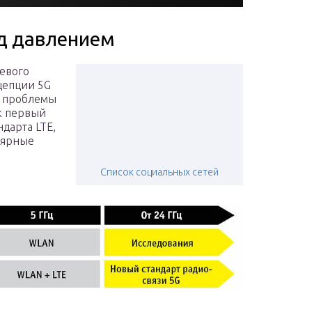
д давлением
евого
цепции 5G
, проблемы
ак первый
ндарта LTE,
улярные
Список социальных сетей