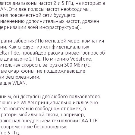
тся диапазоны частот 2 и 5 ГГц, на которых в
AN. Эти две полосы частот необходимы,
вия повсеместной сети будущего.
рименению дополнительных частот, должен
одернизации всей инфраструктуры).
грани забвения? По меньшей мере, компания
нии. Как следует из конфиденциальных
eltarif.de, провайдер рассматривает вопрос об
в диапазоне 2 ГГц. По мнению Vodafone,
тельная скорость загрузки 300 Мбит/с.
ные смартфоны, не поддерживающие
ени бесполезными.
е для WLAN.
пным, он доступен для любого пользователя
тключение WLAN принципиально исключено.
е относительно свободном от помех, в
ператоры мобильной связи, например,
отают над внедрением технологии LAA-LTE
ак и современные беспроводные
не 5 ГГц.