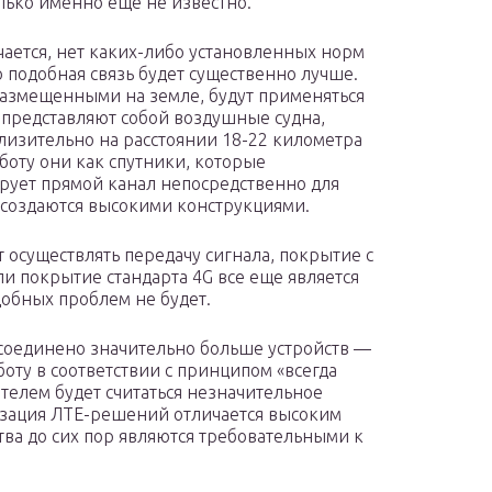
лько именно еще не известно.
чается, нет каких-либо установленных норм
о подобная связь будет существенно лучше.
 размещенными на земле, будут применяться
 представляют собой воздушные судна,
изительно на расстоянии 18-22 километра
боту они как спутники, которые
ирует прямой канал непосредственно для
е создаются высокими конструкциями.
 осуществлять передачу сигнала, покрытие с
и покрытие стандарта 4G все еще является
добных проблем не будет.
одсоединено значительно больше устройств —
боту в соответствии с принципом «всегда
телем будет считаться незначительное
изация ЛТЕ-решений отличается высоким
ва до сих пор являются требовательными к