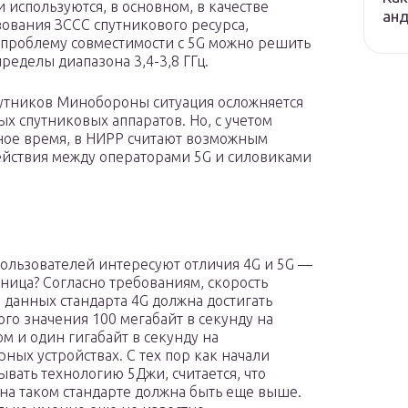
 используются, в основном, в качестве
ан
зования ЗССС спутникового ресурса,
 проблему совместимости с 5G можно решить
пределы диапазона 3,4-3,8 ГГц.
путников Минобороны ситуация осложняется
х спутниковых аппаратов. Но, с учетом
ное время, в НИРР считают возможным
ействия между операторами 5G и силовиками
ользователей интересуют отличия 4G и 5G —
зница? Согласно требованиям, скорость
 данных стандарта 4G должна достигать
ого значения 100 мегабайт в секунду на
м и один гигабайт в секунду на
рных устройствах. С тех пор как начали
ывать технологию 5Джи, считается, что
 на таком стандарте должна быть еще выше.