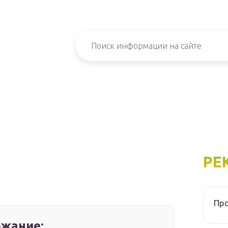
РЕ
Про
жание: