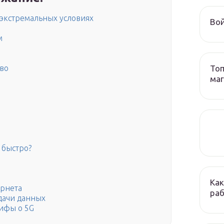
 экстремальных условиях
Вой
м
Топ
тво
ма
 быстро?
Как
ернета
раб
едачи данных
мифы о 5G