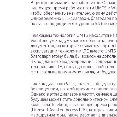
В центре внимания разработчиков 5G находя
настоящее время работают сети UMTS и WL
чтобы обеспечить значительную зону дейст
Одновременно LTE-диапазон, благодаря п
поэтапно подводиться к уровню 5G (без м
Тем самым технология UMTS находится на 
Vodafone уже задумывается об ее отключе
документов, на которые ссылается портал t
эксплуатации технологии LTE вместо UMTS 
благодаря этому была бы возможна дополни
Вывод данного моделирования: современ
технологию LTE, станут до известной степ
Не настолько драматично выглядит будуще
Так как диапазон 5 ГГц является общедосту
без лицензии, по этой причине полное о
Однако в этом диапазоне частот, сейчас ещ
будущем может стать довольно «тесно». О
компания Telekom, в настоящее время раб
(Licensed-Assisted Access LTE), которая, к
маршрутизаторы, также работает в диапазо