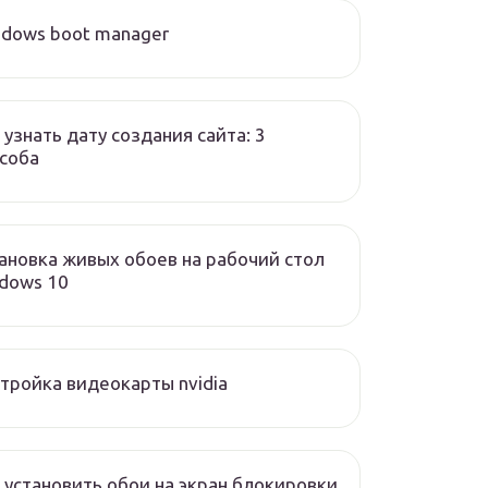
dows boot manager
 узнать дату создания сайта: 3
соба
ановка живых обоев на рабочий стол
dows 10
тройка видеокарты nvidia
 установить обои на экран блокировки