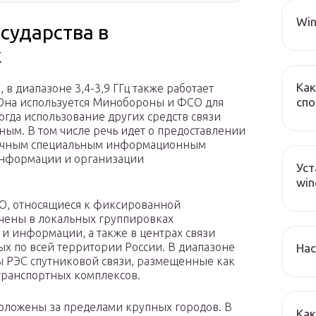
Win
сударства в
х
Как
в диапазоне 3,4-3,9 ГГц также работает
спо
. Она используется Минобороны и ФСО для
огда использование других средств связи
ым. В том числе речь идет о предоставлении
зличным специальным информационным
информации и организации
Уст
win
О, относящиеся к фиксированной
очены в локальных группировках
 и информации, а также в центрах связи
ых по всей территории России. В диапазоне
Нас
пы РЭС спутниковой связи, размещенные как
 транспортных комплексов.
оложены за пределами крупных городов. В
Как