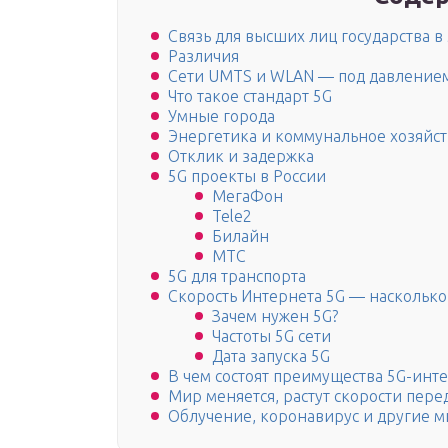
Связь для высших лиц государства в
Различия
Сети UMTS и WLAN — под давление
Что такое стандарт 5G
Умные города
Энергетика и коммунальное хозяйс
Отклик и задержка
5G проекты в России
МегаФон
Tele2
Билайн
МТС
5G для транспорта
Скорость Интернета 5G — насколько
Зачем нужен 5G?
Частоты 5G сети
Дата запуска 5G
В чем состоят преимущества 5G-инт
Мир меняется, растут скорости пер
Облучение, коронавирус и другие 