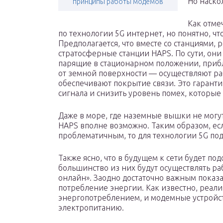
Но наско
принципы работы модемов
Как отме
по технологии 5G интернет, но понятно, чт
Предполагается, что вместе со станциями,
стратосферные станции HAPS. По сути, они
парящие в стационарном положении, прибл
от земной поверхности — осуществляют ра
обеспечивают покрытие связи. Это гарант
сигнала и снизить уровень помех, которы
Даже в море, где наземные вышки не могут
HAPS вполне возможно. Таким образом, есл
проблематичным, то для технологии 5G по
Также ясно, что в будущем к сети будет п
большинство из них будут осуществлять ра
онлайн». Заодно достаточно важным показа
потребление энергии. Как известно, реал
энергопотреблением, и модемные устройст
электропитанию.