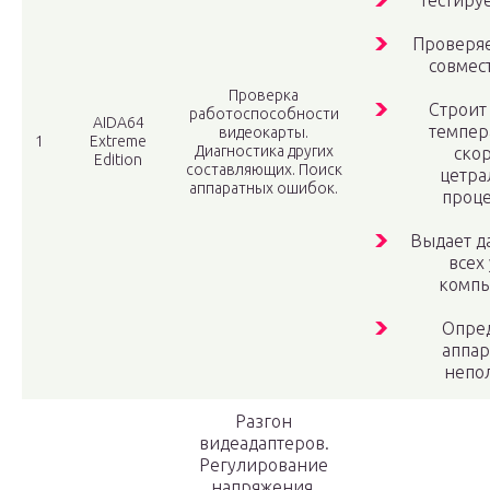
Тестируе
Проверяе
совмес
Проверка
Строит
работоспособности
AIDA64
темпер
видеокарты.
1
Extreme
Диагностика других
ско
Edition
составляющих. Поиск
цетра
аппаратных ошибок.
проце
Выдает д
всех
компь
Опре
аппа
непо
Разгон
видеадаптеров.
Регулирование
напряжения,