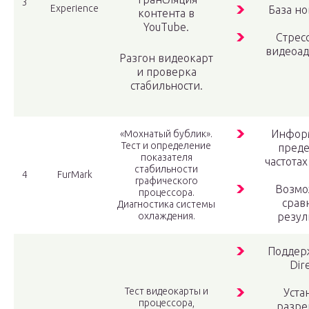
3
Experience
База но
контента в
YouTube.
Стрес
видеоад
Разгон видеокарт
и проверка
стабильности.
Инфор
«Мохнатый бублик».
Тест и определение
пред
показателя
частотах
стабильности
4
FurMark
графического
Возмо
процессора.
срав
Диагностика системы
охлаждения.
резул
Поддер
Dir
Тест видеокарты и
Уста
процессора,
разр