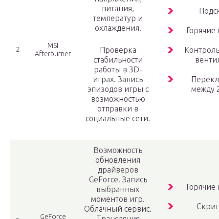
питания,
Подс
температур и
охлаждения.
Горячие
MSI
2
Проверка
Контроль
Afterburner
стабильности
венти
работы в 3D-
играх. Запись
Перек
эпизодов игры с
между 
возможностью
отправки в
социальные сети.
Возможность
обновления
драйверов
GeForce. Запись
Горячие
выбранных
моментов игр.
Скри
Облачный сервис.
GeForce
Трансляция