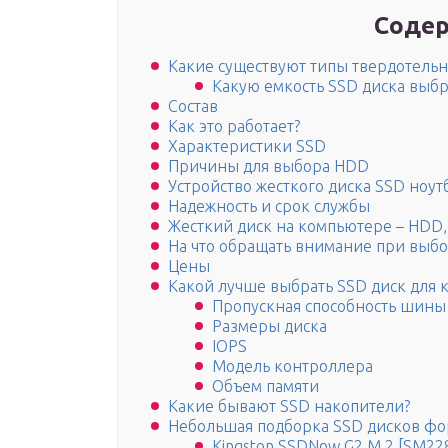
Содер
Какие существуют типы твердотель
Какую емкость SSD диска выбр
Состав
Как это работает?
Характеристики SSD
Причины для выбора HDD
Устройство жесткого диска SSD ноут
Надежность и срок службы
Жесткий диск на компьютере – HDD,
На что обращать внимание при выбо
Цены
Какой лучше выбрать SSD диск для
Пропускная способность шины
Размеры диска
IOPS
Модель контроллера
Объем памяти
Какие бывают SSD накопители?
Небольшая подборка SSD дисков фо
Kingston SSDNow G2 M.2 [SM22