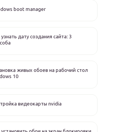
dows boot manager
 узнать дату создания сайта: 3
соба
ановка живых обоев на рабочий стол
dows 10
тройка видеокарты nvidia
 установить обои на экран блокировки