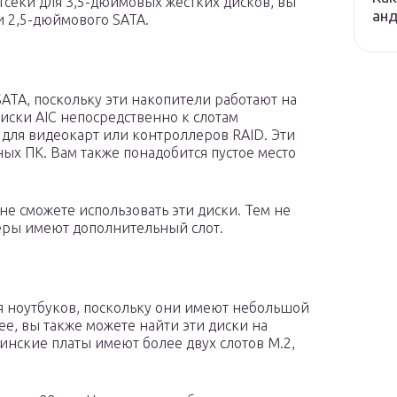
секи для 3,5-дюймовых жестких дисков, вы
ан
и 2,5-дюймового SATA.
SATA, поскольку эти накопители работают на
иски AIC непосредственно к слотам
для видеокарт или контроллеров RAID. Эти
ных ПК. Вам также понадобится пустое место
ы не сможете использовать эти диски. Тем не
ры имеют дополнительный слот.
я ноутбуков, поскольку они имеют небольшой
е, вы также можете найти эти диски на
нские платы имеют более двух слотов M.2,