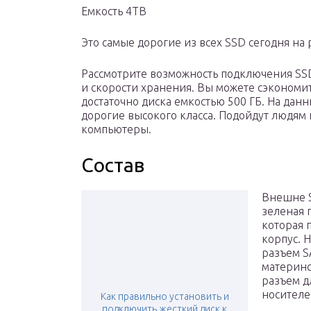
Емкость 4TB
Это самые дорогие из всех SSD сегодня на
Рассмотрите возможность подключения SS
и скорости хранения. Вы можете сэкономи
достаточно диска емкостью 500 ГБ. На дан
дорогие высокого класса. Подойдут людя
компьютеры.
Состав
Внешне S
зеленая 
которая 
корпус. 
разъем S
материнс
разъем д
носителе
Как правильно установить и
подключить жесткий диск к