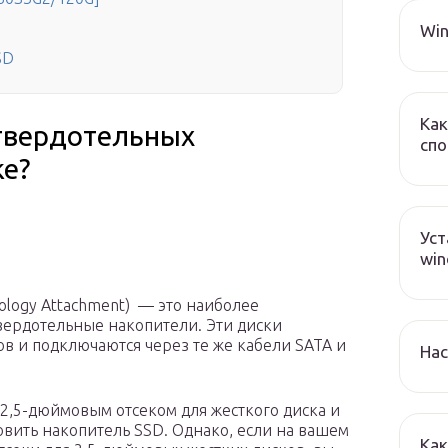
Win
SD
Как
твердотельных
спо
ке?
Уст
win
nology Attachment) — это наиболее
вердотельные накопители. Эти диски
в и подключаются через те же кабели SATA и
Нас
 2,5-дюймовым отсеком для жесткого диска и
овить накопитель SSD. Однако, если на вашем
Как