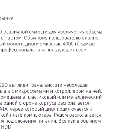
 рынке.
D различной емкости для увеличения объема
ть на этом. Обычному пользователю вполне
ный момент диски емкостью 4000 гб самые
м профессионально использующих свои
SD выглядит банально: это небольшая
плата с микросхемами и котроллером на ней,
помещена в пластиковый или металлический
На одной стороне корпуса располагается
ATA, через который диск подключается к
кой плате компьютера. Рядом располагается
ля подключения питания. Все как в обычном
 HDD.