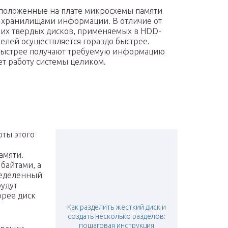
сположенные на плате микросхемы памяти
 хранилищами информации. В отличие от
их твердых дисков, применяемых в HDD-
елей осуществляется гораздо быстрее.
 быстрее получают требуемую информацию
яет работу системы целиком.
оты этого
амяти.
 байтами, а
ределенный
будут
орее диск
Как разделить жесткий диск и
создать несколько разделов:
пошаговая инструкция