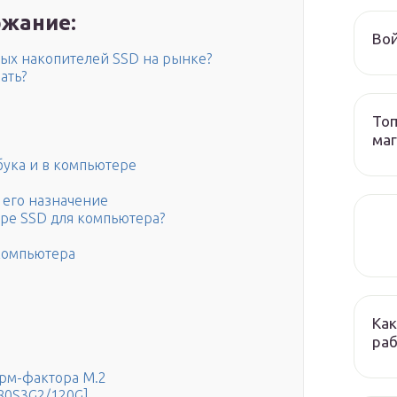
жание:
Вой
ных накопителей SSD на рынке?
ать?
Топ
ма
бука и в компьютере
 его назначение
ре SSD для компьютера?
 компьютера
Как
раб
рм-фактора М.2
80S3G2/120G]