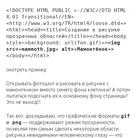
<!DOCTYPE HTML PUBLIC «-//W3C//DTD HTML
4.01 Transitional//EN»
«http://www.w3.org/TR/html4/loose.dtd»>
<html>
<head>
<title>Создание в рисунке
прозрачных областей</title>
</head>
<body
style=»background: url(fon.gif)»>
<img
src=»mammoth.jpg» alt=»Мамонтёнок»>
</body>
</html>
смотреть пример
Открывать фотошоп и рисовать в рисунке с
мамонтенком вместо синего фона клеточки? А потом
пытаться подогнать их к основному фону страницы?
Это не выход!!!
Так вот, докладываю, что графические форматы
gif
и
png
— поддерживают режим прозрачности,
позволяя тем самым сделать некоторые области
рисунка невидимыми человеческому глазу — что