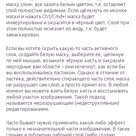
маску слоя», вся залита белым цветом, т.е. оставляет
слой полностью видимым. Если щёлкнуть по иконке
маски и нажать Ctrl/Cmd+I маска будет
инвертирована и окрасится в чёрный цвет. Слой при
этом полностью исчезнет из виду, т.е. будет
замаскирован.
Если вы хотите скрыть какую-то часть активного
слоя, создайте белую маску, выберите её, щёлкнув
по ней мышью, возьмите чёрную кисть и закрасьте
неугодные вам области – они исчезнут, как если бы
вы воспользовались ластиком. Однако в отличие от
ластика, действительно стирающего часть слоя, маска
не разрушает сам слой, а просто прячет его. В любой
момент вы можете взять белую кисть и восстановить
любой участок изображения. Такой подход
называется неразрушающим (недеструктивным)
редактированием.
Часто бывает нужно применить какой-либо эффект
только к незначительной части изображения. В таких
случаях я дублирую рабочий слой (либо создаю