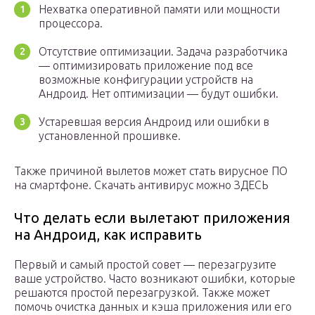
Нехватка оперативной памяти или мощности
процессора.
Отсутствие оптимизации. Задача разработчика
— оптимизировать приложение под все
возможные конфигурации устройств на
Андроид. Нет оптимизации — будут ошибки.
Устаревшая версия Андроид или ошибки в
установленной прошивке.
Также причиной вылетов может стать вирусное ПО
на смартфоне. Скачать антивирус можно ЗДЕСЬ
Что делать если вылетают приложения
на Андроид, как исправить
Первый и самый простой совет — перезагрузите
ваше устройство. Часто возникают ошибки, которые
решаются простой перезагрузкой. Также может
помочь очистка данных и кэша приложения или его