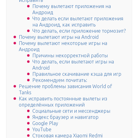
исправить
Почему вылетают приложения на
Андроид
Что делать если вылетают приложения
на Андроид, как исправить
Что делать, если приложение тормозит?
Почему вылетают игры на Android
Почему вылетают некоторые игры на
Андроид
Причины некорректной работы
Что делать, если вылетают игры на
Android
Правильное скачивание кэша для игр
Рекомендуем почитать:
Решение проблемы зависания World of
Tanks
Как исправить постоянные вылеты из
определённых приложений
Социальные сети и мессенджеры
Яндекс браузер и навигатор
Google Play
YouTube
Стоковая камера Xiaomi Redmi