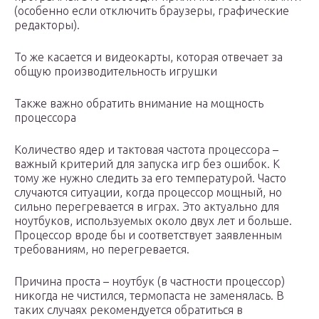
(особенно если отключить браузеры, графические
редакторы).
То же касается и видеокарты, которая отвечает за
общую производительность игрушки
Также важно обратить внимание на мощность
процессора
Количество ядер и тактовая частота процессора –
важный критерий для запуска игр без ошибок. К
тому же нужно следить за его температурой. Часто
случаются ситуации, когда процессор мощный, но
сильно перегревается в играх. Это актуально для
ноутбуков, используемых около двух лет и больше.
Процессор вроде бы и соответствует заявленным
требованиям, но перегревается.
Причина проста – ноутбук (в частности процессор)
никогда не чистился, термопаста не заменялась. В
таких случаях рекомендуется обратиться в