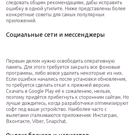
следовать общим рекомендациям, дабы исправить
ошибку в одной утилите. Ниже представлены более
конкретные советы для самых популярных
приложений.
Социальные сети и мессенджеры
Первым делом нужно освободить оперативную
память. Для этого требуется закрыть все фоновые
программы, либо вовсе удалить некоторые из них.
Если ошибки начались после установки обновления,
то требуется сделать откат к прежней версии.
Скачать в Google Play её к сожалению, нельзя,
поэтому придётся прибегнуть к сторонним сайтам. Но
лучше дождитесь, когда разработчики оптимизируют
софт под ваше устройство. Наиболее часто с
вылетами сталкиваются приложения: Инстаграм,
Вконтакте, Viber, Snapchat.