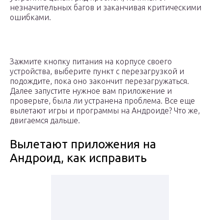
незначительных багов и заканчивая критическими
ошибками.
Зажмите кнопку питания на корпусе своего
устройства, выберите пункт с перезагрузкой и
подождите, пока оно закончит перезагружаться.
Далее запустите нужное вам приложение и
проверьте, была ли устранена проблема. Все еще
вылетают игры и программы на Андроиде? Что же,
двигаемся дальше.
Вылетают приложения на
Андроид, как исправить