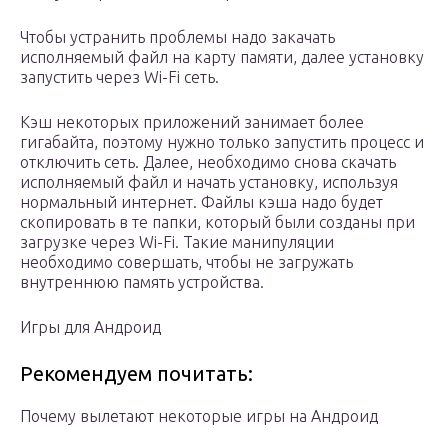
Чтобы устранить проблемы надо закачать
исполняемый файл на карту памяти, далее установку
запустить через Wi-Fi сеть.
Кэш некоторых приложений занимает более
гигабайта, поэтому нужно только запустить процесс и
отключить сеть. Далее, необходимо снова скачать
исполняемый файл и начать установку, используя
нормальный интернет. Файлы кэша надо будет
скопировать в те папки, который были созданы при
загрузке через Wi-Fi. Такие манипуляции
необходимо совершать, чтобы не загружать
внутреннюю память устройства.
Игры для Андроид
Рекомендуем почитать:
Почему вылетают некоторые игры на Андроид