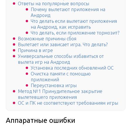
Ответы на популярные вопросы
Почему вылетают приложения на
Андроид
Что делать если вылетают приложения
на Андроид, как исправить
Что делать, если приложение тормозит?
Возможные причины сбоя
Вылетает или зависает игра. Что делать?
Причина в игре
Универсальные способы избавиться от
вылета игр на Андроид
Установка последних обновлений ОС
Очистка памяти с помощью
приложений
Переустановка игры
Метод №1 Принудительное закрытие
вылетевшего приложения
ОС и ПК не соответствуют требованиям игры
Аппаратные ошибки