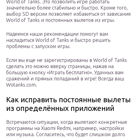
World of Tanks. Это позволить игре работать
значительно более стабильно и быстро. Кроме того,
выбор SD версии позволяет избавиться от зависания
World of Tanks и постоянных вылетов из игры.
Надеемся наши рекомендации помогут вам
насладиться World of Tanks и быстро решить
проблемы с запуском игры.
Если вы еще не зарегистрированы в World of Tanks
сделать это можно вверху страницы, нажав на
большую кнопку «Играть бесплатно». Удачных вам
сражений и прямых попаданий в игре! Всегда ваш
Wotanks.com.
Как исправить постоянные вылеты
из определённых приложений
Встречаются ситуации, когда вылетают конкретные
программы на Xiaomi Redmi, например, настройки
или музыка. Согласитесь, что будет слишком долго