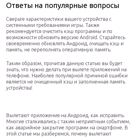
Ответы на популярные вопросы
Сверьте характеристики вашего устройства с
системными требованиями игры. Также
рекомендуется очистить кэш программы и по
возможности обновить версию Android. Старайтесь
своевременно обновлять Андроид, очищать кэш и
память, не переполнять оперативную память.
Таким образом, прочитав данную статью вы будет
знать, что нужно делать при вылете приложений на
телефоне. Наиболее популярной причиной ошибки
является не очищенный кэш и заполненная память
устройства!
Вылетают приложения на Андроид, как исправить.
Многие сталкивались с таким неприятным событием,
как аварийное закрытие программ на смартфоне. В
этой статье мы разберемся, почему вылетают