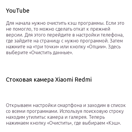
YouTube
Для начала нужно очистить кэш программы. Если это
не помогло, то можно сделать откат к прежней
версии. Для этого перейдите в настройки телефона,
где зайдите на страницу с нужно программой. Затем
нажмите на «три точки» или кнопку «Опции». Здесь
выберите «Очистить данные».
Стоковая камера Xiaomi Redmi
Открываем настройки смартфона и заходим в список
со всеми программами. Используя поисковую строку
находим утилиты: камера и галерея. Теперь
нажимаем кнопку «Очистить», где выбираем «Кэш».