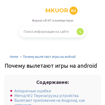
MKUOR
RU
Журнал об ИТ и компьютерах
Home
Почему вылетают игры на android
Почему вылетают игры на android
Содержание:
Аппаратные ошибки
Метод №2 Перезагрузка устройства
Вылетают приложения на Андроид, как