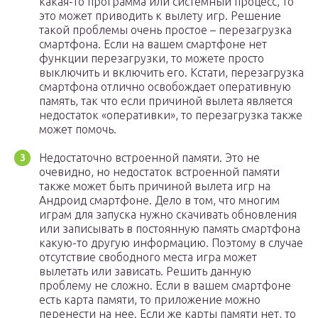
какая-то программа или системный процесс, то
это может приводить к вылету игр. Решение
такой проблемы очень простое – перезагрузка
смартфона. Если на вашем смартфоне нет
функции перезагрузки, то можете просто
выключить и включить его. Кстати, перезагрузка
смартфона отлично освобождает оперативную
память, так что если причиной вылета является
недостаток «оперативки», то перезагрузка также
может помочь.
Недостаточно встроенной памяти. Это не
очевидно, но недостаток встроенной памяти
также может быть причиной вылета игр на
Андроид смартфоне. Дело в том, что многим
играм для запуска нужно скачивать обновления
или записывать в постоянную память смартфона
какую-то другую информацию. Поэтому в случае
отсутствие свободного места игра может
вылетать или зависать. Решить данную
проблему не сложно. Если в вашем смартфоне
есть карта памяти, то приложение можно
перенести на нее. Если же карты памяти нет, то