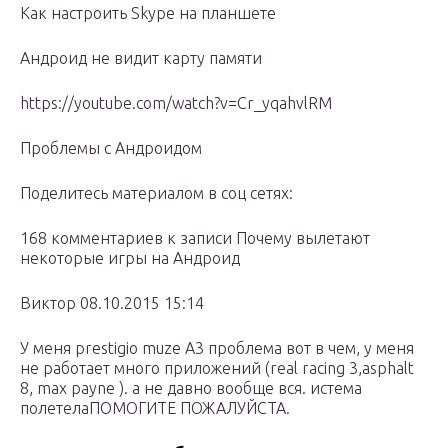
Как настроить Skype на планшете
Андроид не видит карту памяти
https://youtube.com/watch?v=Cr_yqahvlRM
Проблемы с Андроидом
Поделитесь материалом в соц сетях:
168 комментариев к записи Почему вылетают
некоторые игры на Андроид
Виктор 08.10.2015 15:14
У меня prestigio muze A3 проблема вот в чем, у меня
не работает много приложений (real racing 3,asphalt
8, max payne ). а не давно вообще вся. истема
полетелаПОМОГИТЕ ПОЖАЛУЙСТА.