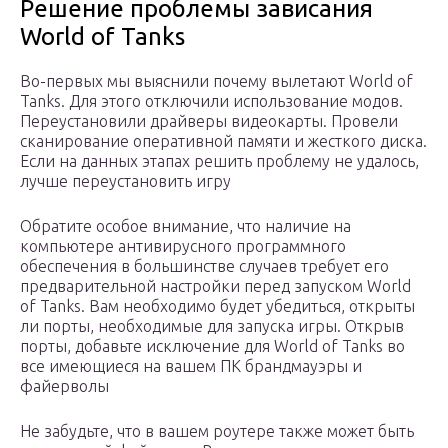
Решение проблемы зависания
World of Tanks
Во-первых мы выяснили почему вылетают World of
Tanks. Для этого отключили использование модов.
Переустановили драйверы видеокарты. Провели
сканирование оперативной памяти и жесткого диска.
Если на данных этапах решить проблему не удалось,
лучше переустановить игру
Обратите особое внимание, что наличие на
компьютере антивирусного программного
обеспечения в большинстве случаев требует его
предварительной настройки перед запуском World
of Tanks. Вам необходимо будет убедиться, открыты
ли порты, необходимые для запуска игры. Открыв
порты, добавьте исключение для World of Tanks во
все имеющиеся на вашем ПК брандмауэры и
файерволы
Не забудьте, что в вашем роутере также может быть