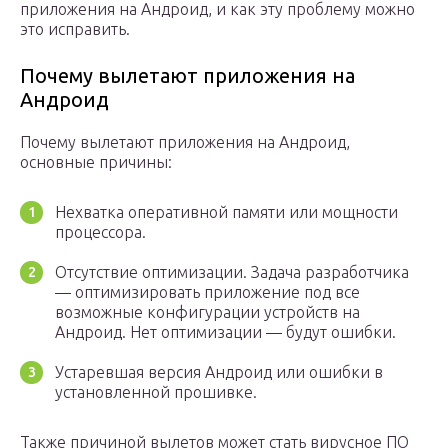
приложения на Андроид, и как эту проблему можно
это исправить.
Почему вылетают приложения на
Андроид
Почему вылетают приложения на Андроид,
основные причины:
Нехватка оперативной памяти или мощности
процессора.
Отсутствие оптимизации. Задача разработчика
— оптимизировать приложение под все
возможные конфигурации устройств на
Андроид. Нет оптимизации — будут ошибки.
Устаревшая версия Андроид или ошибки в
установленной прошивке.
Также причиной вылетов может стать вирусное ПО