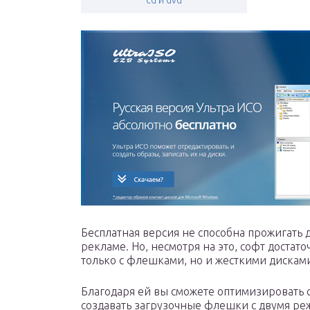
cd и dvd
Бесплатная версия не способна прожигать д
рекламе. Но, несмотря на это, софт достат
только с флешками, но и жесткими дисками
Благодаря ей вы сможете оптимизировать с
создавать загрузочные флешки с двумя ре