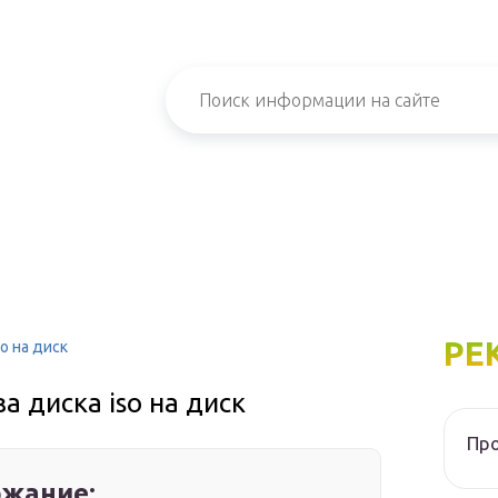
РЕ
o на диск
а диска iso на диск
Про
жание: