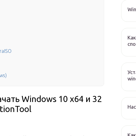
Win
Как
спо
raISO
Уст
ws)
win
чать Windows 10 x64 и 32
Нас
tionTool
Как