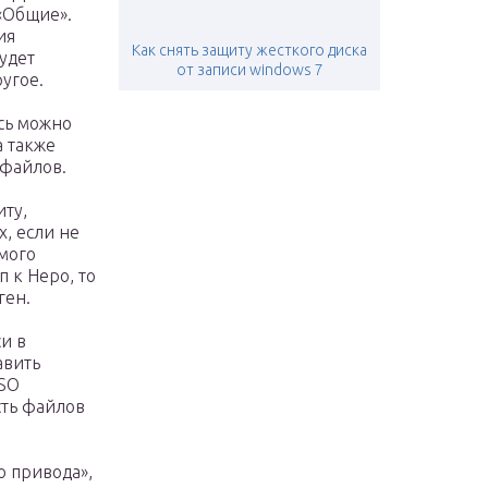
 «Общие».
ия
Как снять защиту жесткого диска
удет
от записи windows 7
ругое.
есь можно
а также
 файлов.
иту,
, если не
мого
 к Неро, то
ген.
и в
авить
ISO
сть файлов
о привода»,