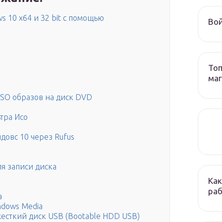
 10 x64 и 32 bit с помощью
Вой
Топ
ма
SO образов на диск DVD
тра Исо
овс 10 через Rufus
я записи диска
Как
раб
а
dows Media
есткий диск USB (Bootable HDD USB)