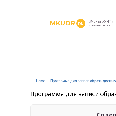
MKUOR
Журнал об ИТ и
RU
компьютерах
Home
Программа для записи образа диска is
Программа для записи образ
Содер