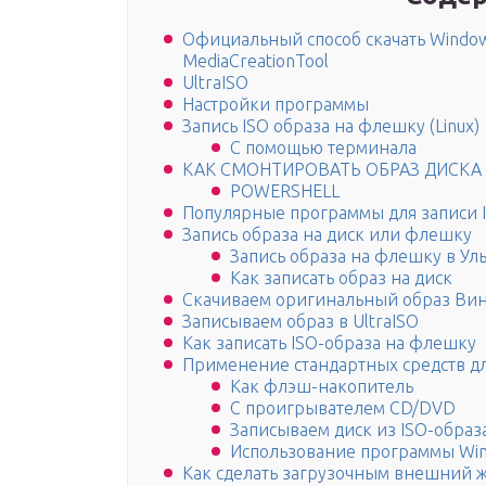
Официальный способ скачать Windows
MediaCreationTool
UltraISO
Настройки программы
Запись ISO образа на флешку (Linux)
С помощью терминала
КАК СМОНТИРОВАТЬ ОБРАЗ ДИСКА
POWERSHELL
Популярные программы для записи I
Запись образа на диск или флешку
Запись образа на флешку в Уль
Как записать образ на диск
Скачиваем оригинальный образ Винд
Записываем образ в UltraISO
Как записать ISO-образа на флешку
Применение стандартных средств дл
Как флэш-накопитель
С проигрывателем CD/DVD
Записываем диск из ISO-образ
Использование программы Win
Как сделать загрузочным внешний ж