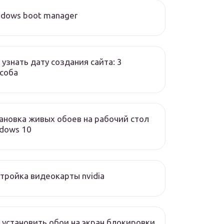
dows boot manager
 узнать дату создания сайта: 3
соба
ановка живых обоев на рабочий стол
dows 10
тройка видеокарты nvidia
 установить обои на экран блокировки