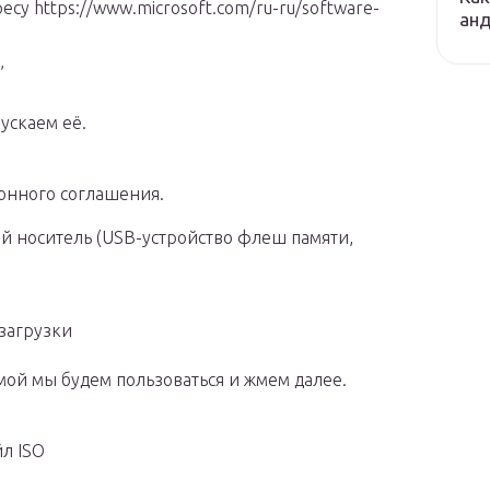
су https://www.microsoft.com/ru-ru/software-
ан
”
пускаем её.
онного соглашения.
й носитель (USB-устройство флеш памяти,
 загрузки
ой мы будем пользоваться и жмем далее.
л ISO