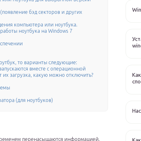
Win
 (появление бэд секторов и других
дения компьютера или ноутбука.
аботы ноутбука на Windows 7
Уст
еспечении
win
ноутбук, то варианты следующие:
 запускаются вместе с операционной
Как
 их загрузка, какую можно отключить?
спо
темы
тора (для ноутбуков)
Нас
 временем перенасыщаются информацией.
Как