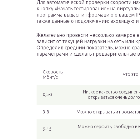
Для автоматической проверки скорости н
кнопку «Начать тестирование» на виртуаль
программа выдаст информацию о вашем IP-
также данные о подключении: входящую и 
Желательно провести несколько замеров в 
зависит от текущей нагрузки на сеть или
Определив средний показатель, можно ср
параметрами и сделать предварительные 
Скорость,
Что это
Mбит/с
Низкое качество соединени
0,5-3
открываться очень долг
3-8
Можно открывать и просматрив
Можно серфить, свободно вест
9-15