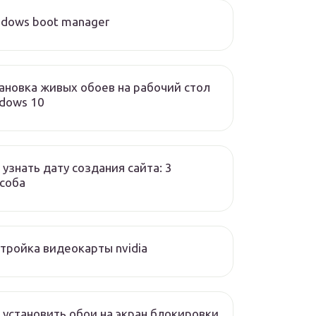
dows boot manager
ановка живых обоев на рабочий стол
dows 10
 узнать дату создания сайта: 3
соба
тройка видеокарты nvidia
 установить обои на экран блокировки