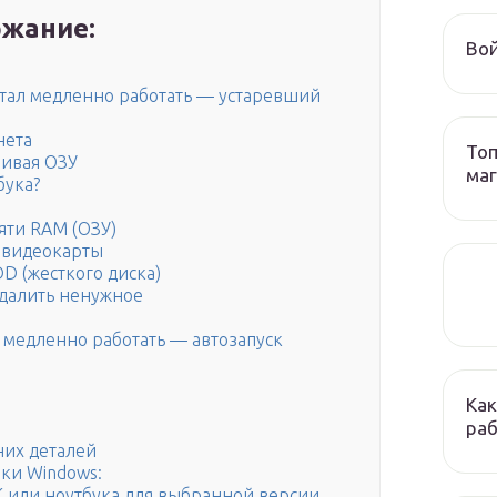
жание:
Вой
стал медленно работать — устаревший
нета
Топ
чивая ОЗУ
ма
бука?
яти RAM (ОЗУ)
 видеокарты
D (жесткого диска)
удалить ненужное
 медленно работать — автозапуск
Как
раб
них деталей
ки Windows:
или ноутбука для выбранной версии