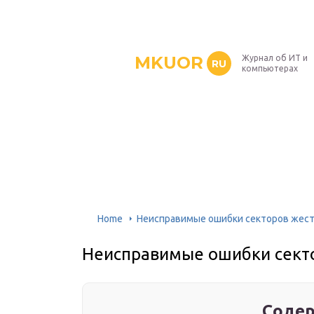
MKUOR
Журнал об ИТ и
RU
компьютерах
Home
Неисправимые ошибки секторов жест
Неисправимые ошибки секто
Содер