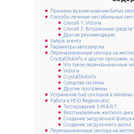
Причины возникновения битых сек
Способы лечения нестабильных сек
Способ 1: Victoria
Способ 2: Встроенные средств
Другие рекомендации
Запуск агента
Параметры автозапуска
Переназначенные сектора на жестко
CrystalDiskInfo и других программ, 
Что такое переназначенные ил
Victoria
CrystalDiskInfo
Средства системы
Другие программы
Устранение bad-секторов в Windows 
Работа в HDD Regenerator
Тестирование S.M.A.R.T.
Восстановление жесткого диск
Создание загрузочной флешк
Создание загрузочного диска
Переназначенные сектора на жестк