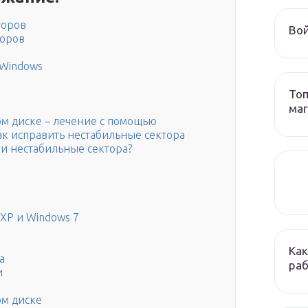
торов
Вой
торов
 Windows
Топ
ма
м диске – лечение с помощью
как исправить нестабильные сектора
и нестабильные сектора?
XP и Windows 7
Как
а
раб
и
ом диске