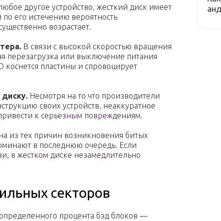
любое другое устройство, жесткий диск имеет
ан
 по его истечению вероятность
ущественно возрастает.
тера.
В связи с высокой скоростью вращения
ая перезагрузка или выключение питания
DD коснется пластины и спровоцирует
 диску.
Несмотря на то что производители
нструкцию своих устройств, неаккуратное
 привести к серьезным повреждениям.
а из тех причин возникновения битых
поминают в последнюю очередь. Если
зи, в жестком диске незамедлительно
ильных секторов
определенного процента бэд блоков —