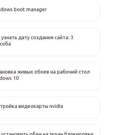
dows boot manager
 узнать дату создания сайта: 3
соба
ановка живых обоев на рабочий стол
dows 10
тройка видеокарты nvidia
 установить обои на экран блокировки