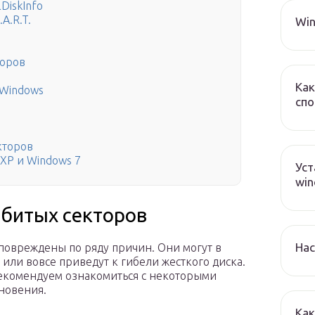
DiskInfo
A.R.T.
Win
торов
Как
 Windows
спо
кторов
XP и Windows 7
Уст
win
битых секторов
Нас
 повреждены по ряду причин. Они могут в
 или вовсе приведут к гибели жесткого диска.
рекомендуем ознакомиться с некоторыми
новения.
Как