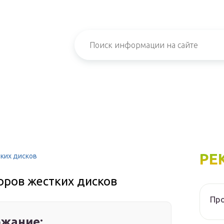
РЕ
ких дисков
ров жестких дисков
Про
жание: