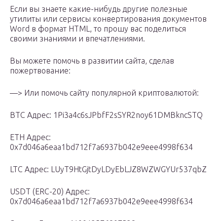
Если вы знаете какие-нибудь другие полезные
утилиты или сервисы конвертирования документов
Word в формат HTML, то прошу вас поделиться
своими знаниями и впечатлениями.
Вы можете помочь в развитии сайта, сделав
пожертвование:
—> Или помочь сайту популярной криптовалютой:
BTC Адрес: 1Pi3a4c6sJPbfF2sSYR2noy61DMBkncSTQ
ETH Адрес:
0x7d046a6eaa1bd712f7a6937b042e9eee4998f634
LTC Адрес: LUyT9HtGjtDyLDyEbLJZ8WZWGYUr537qbZ
USDT (ERC-20) Адрес:
0x7d046a6eaa1bd712f7a6937b042e9eee4998f634