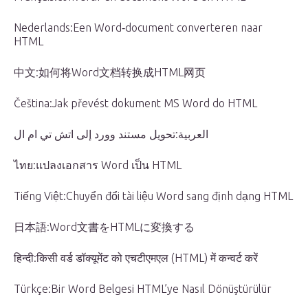
Nederlands:Een Word‐document converteren naar
HTML
中文:如何将Word文档转换成HTML网页
Čeština:Jak převést dokument MS Word do HTML
العربية:تحويل مستند وورد إلى اتش تي ام ال
ไทย:แปลงเอกสาร Word เป็น HTML
Tiếng Việt:Chuyển đổi tài liệu Word sang định dạng HTML
日本語:Word文書をHTMLに変換する
हिन्दी:किसी वर्ड डॉक्यूमेंट को एचटीएमएल (HTML) में कन्वर्ट करें
Türkçe:Bir Word Belgesi HTML’ye Nasıl Dönüştürülür