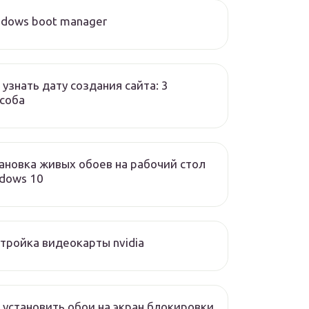
dows boot manager
 узнать дату создания сайта: 3
соба
ановка живых обоев на рабочий стол
dows 10
тройка видеокарты nvidia
 установить обои на экран блокировки