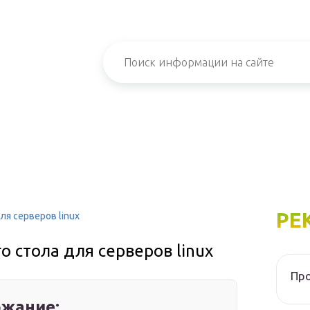
РЕ
я серверов linux
 стола для серверов linux
Про
жание: