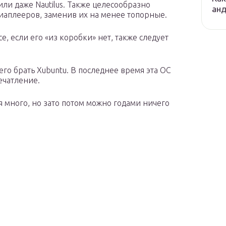
ли даже Nautilus. Также целесообразно
ан
иаплееров, заменив их на менее топорные.
e, если его «из коробки» нет, также следует
го брать Xubuntu. В последнее время эта ОС
ечатление.
 много, но зато потом можно годами ничего