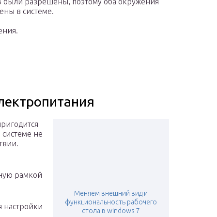
 были разрешены, поэтому оба окружения
ены в системе.
ения.
лектропитания
пригодится
 системе не
твии.
ную рамкой
Меняем внешний вид и
функциональность рабочего
я настройки
стола в windows 7