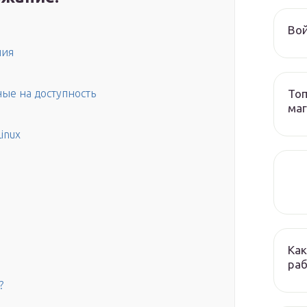
Вой
ния
Топ
ые на доступность
ма
inux
Как
раб
?