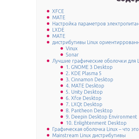
XFCE
MATE
Настройка параметров электропита
LXDE
MATE
дистрибутивы Linux ориентиррованн
Vinux
Sonar
Лучшие графические оболочки для L
1. GNOME 3 Desktop
2. KDE Plasma 5
3. Cinnamon Desktop
4. MATE Desktop
5. Unity Desktop
6. Xfce Desktop
7. LXQt Desktop
8. Pantheon Desktop
9. Deepin Desktop Environment
10. Enlightenment Desktop
Графическая оболочка Linux – что это
Mainstream Linux дистрибутивы