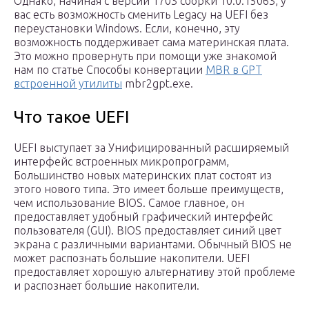
Однако, начиная с версии 1703 сборки 10.0.15063, у
вас есть возможность сменить Legacy на UEFI без
переустановки Windows. Если, конечно, эту
возможность поддерживает сама материнская плата.
Это можно провернуть при помощи уже знакомой
нам по статье Способы конвертации
MBR в GPT
встроенной утилиты
mbr2gpt.exe.
Что такое UEFI
UEFI выступает за Унифицированный расширяемый
интерфейс встроенных микропрограмм,
Большинство новых материнских плат состоят из
этого нового типа. Это имеет больше преимуществ,
чем использование BIOS. Самое главное, он
предоставляет удобный графический интерфейс
пользователя (GUI). BIOS предоставляет синий цвет
экрана с различными вариантами. Обычный BIOS не
может распознать большие накопители. UEFI
предоставляет хорошую альтернативу этой проблеме
и распознает большие накопители.