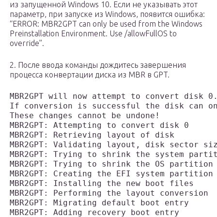
из запущенной Windows 10. Если не указывать этот
параметр, при запуске из Windows, появится ошибка:
“ERROR: MBR2GPT can only be used from the Windows
Preinstallation Environment. Use /allowFullOS to
override”.
2. После ввода команды дождитесь завершения
процесса конвертации диска из MBR в GPT.
MBR2GPT will now attempt to convert disk 0.
If conversion is successful the disk can on
These changes cannot be undone!

MBR2GPT: Attempting to convert disk 0

MBR2GPT: Retrieving layout of disk

MBR2GPT: Validating layout, disk sector siz
MBR2GPT: Trying to shrink the system partit
MBR2GPT: Trying to shrink the OS partition

MBR2GPT: Creating the EFI system partition

MBR2GPT: Installing the new boot files

MBR2GPT: Performing the layout conversion

MBR2GPT: Migrating default boot entry

MBR2GPT: Adding recovery boot entry
