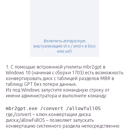
Включить аппаратную
виртуализацию vt-x / amd-v в bios
или uefi
1. С помощью встроенной утилиты mbr2gpt в
Windows 10 (начиная с сборки 1703) есть возможность
конвертировать диск с таблицей разделов MBR в
таблицу GPT без потери данных.
Из под Windows запустите командную строку от
имени администратора и выполните команду:
mbr2gpt.exe /convert /allowfullOS
где,/convert – ключ конвертации диска
диска;/allowFullOS – позволяет запускать
конвертацию системного раздела непосредственно